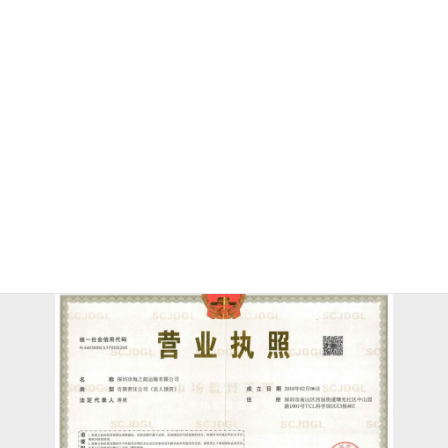
から独立運営開始
2019年：「深圳市道路交通安全検査先進
企業」受賞
2020年：中国中小企業協会より再び
AAA級信用企業に評価
2021年、2023年：広東省交通運輸協会
理事企業に就任
2023年：「深圳市道路運輸協会 優秀会
員企業」受賞、同年に「旅客輸送三級企
業」として再評